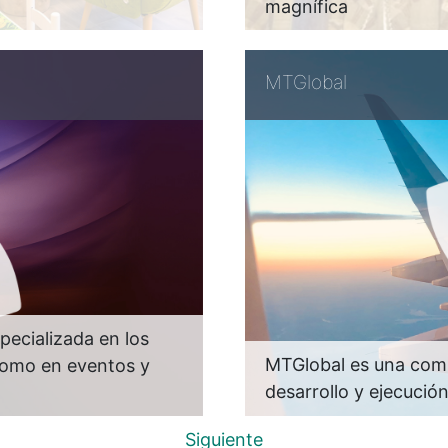
magnífica
MTGlobal
pecializada en los
MTGlobal es una comp
 como en eventos y
desarrollo y ejecució
Siguiente