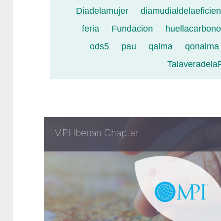
Diadelamujer
diamudialdelaeficie
feria
Fundacion
huellacarbono
ods5
pau
qalma
qonalma
Talaveradela
MPI Iberian Chapter