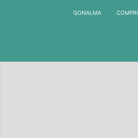
Skip
to
QONALMA
COMPR
content