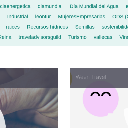
nciaenergetica
diamundial
Día Mundial del Agua
e
Industrial
leontur
MujeresEmpresarias
ODS (O
raices
Recursos hídricos
Semillas
sostenibili
Reina
traveladvisorsguild
Turismo
vallecas
Vin
Ween Travel