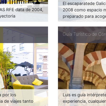
El escaparatede Gali
VAS RFE data de 2004,
2008 como espacio mul
yectoria
preparado para acog
Guía Turístico de Cór
 por los
Luis es guía intérpre
 de viajes tanto
experiencia, cualquie