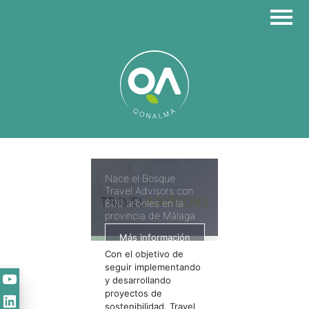
Skip
to
content
Nace el Bosque
Travel Advisors con
800 árboles en la
provincia de Málaga
Más información
Con el objetivo de
seguir implementando
YouTube
y desarrollando
proyectos de
LinkedIn
sostenibilidad, Travel