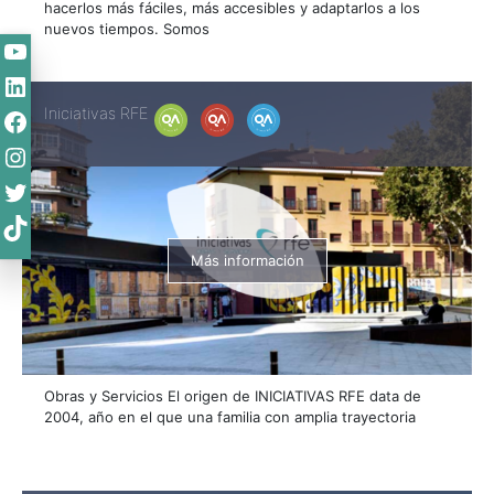
hacerlos más fáciles, más accesibles y adaptarlos a los
nuevos tiempos. Somos
YouTube
LinkedIn
Facebook
Iniciativas RFE
Instagram
Twitter
TikTok
Más información
Obras y Servicios El origen de INICIATIVAS RFE data de
2004, año en el que una familia con amplia trayectoria