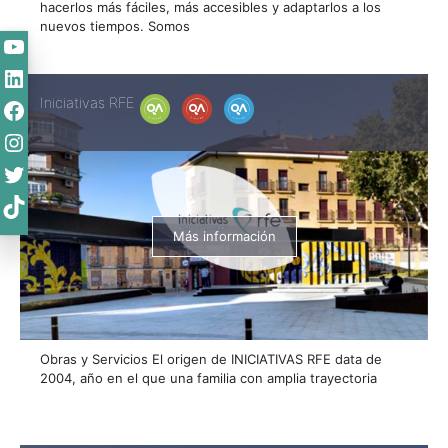
hacerlos más fáciles, más accesibles y adaptarlos a los
nuevos tiempos. Somos
YouTube
LinkedIn
Facebook
Iniciativas RFE
Instagram
Twitter
TikTok
Más información
Obras y Servicios El origen de INICIATIVAS RFE data de
2004, año en el que una familia con amplia trayectoria