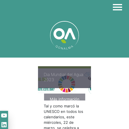
Skip
to
content
Dia Mundial del Agua
2023
Más información
Tal y como marcó la
UNESCO en todos los
YouTube
calendarios, este
LinkedIn
miércoles, 22 de
marzo, se celebra a