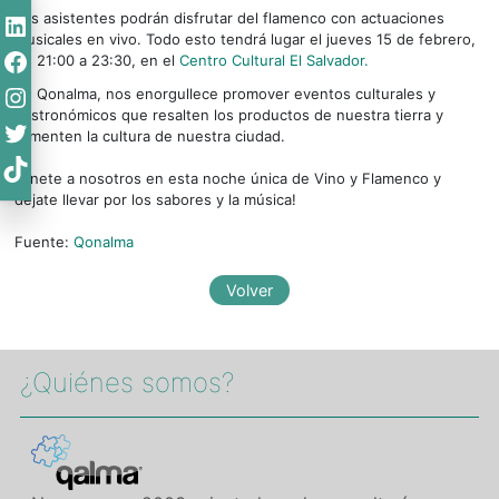
LinkedIn
Los asistentes podrán disfrutar del flamenco con actuaciones
musicales en vivo. Todo esto tendrá lugar el jueves 15 de febrero,
Facebook
de 21:00 a 23:30, en el
Centro Cultural El Salvador.
Instagram
En Qonalma, nos enorgullece promover eventos culturales y
gastronómicos que resalten los productos de nuestra tierra y
Twitter
fomenten la cultura de nuestra ciudad.
TikTok
¡Únete a nosotros en esta noche única de Vino y Flamenco y
déjate llevar por los sabores y la música!
Fuente:
Qonalma
¿Quiénes somos?​