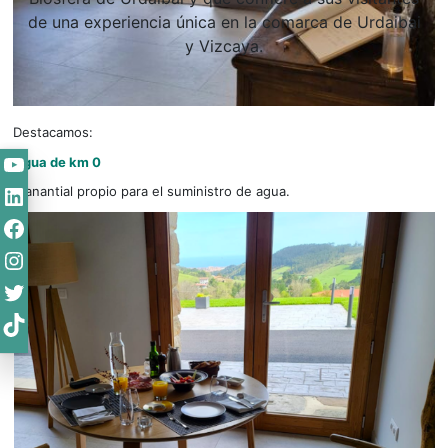
de una experiencia única en la comarca de Urdaibai
y Vizcaya.
Destacamos:
YouTube
Agua de km 0
LinkedIn
Manantial propio para el suministro de agua.
Facebook
Instagram
Twitter
TikTok