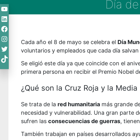
Día de
YouTube
LinkedIn
Facebook
Instagram
Cada año el 8 de mayo se celebra el
Día Mund
Twitter
voluntarios y empleados que cada día salvan
TikTok
Se eligió este día ya que coincide con el ani
primera persona en recibir el Premio Nobel d
¿Qué son la Cruz Roja y la Media
Se trata de la
red humanitaria
más grande del
necesidad y vulnerabilidad. Una gran parte d
sufren las
consecuencias de guerras
, tiene
También trabajan en países desarrollados a