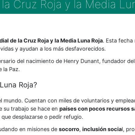
 la Cruz Roja y la Media Lu
ial de la Cruz Roja y la Media Luna Roja
. Esta fecha
 vidas y ayudan a los más desfavorecidos.
versario del nacimiento de Henry Dunant, fundador del
e la Paz.
 Luna Roja?
 mundo. Cuentan con miles de voluntarios y emplea
e su trabajo se hace en
países con pocos recursos s
n que desplazarse o pedir refugio.
yudando en misiones de
socorro
,
inclusión socia
l, p