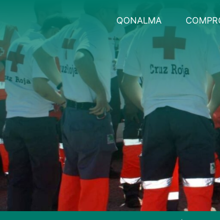
Skip
to
QONALMA
COMPR
content