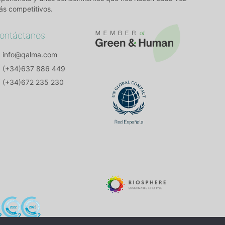
ás competitivos.
ontáctanos
info@qalma.com
(+34)637 886 449
(+34)672 235 230