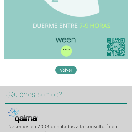
¿Quiénes somos?​
Nacemos en 2003 orientados a la consultoría en