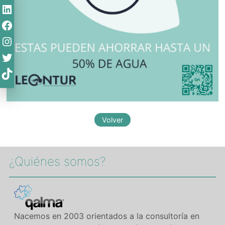
LinkedIn
Facebook
Instagram
Twitter
TikTok
¿Quiénes somos?​
Nacemos en 2003 orientados a la consultoría en