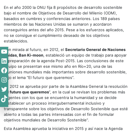
En el año 2000 la ONU fija 8 propósitos de desarrollo sostenible
bajo el nombre de Objetivos de Desarrollo del Milenio (ODM),
basados en cumbres y conferencias anteriores. Los 189 países
miembros de las Naciones Unidas se sumaron y acordaron
conseguirlos antes del año 2015. Pese a los esfuerzos aplicados,
no se consigue el cumplimiento deseado de los objetivos
establecidos.
YouTube
Con mirada al futuro, en 2012, el
Secretario General de Naciones
Unidas, Ban Ki-moon
, estableció un equipo de trabajo para apoyar
LinkedIn
la preparación de la agenda Post-2015. Las conclusiones de este
equipo se presentan ese mismo año en Río+20, una de las
Facebook
reuniones mundiales más importantes sobre desarrollo sostenible,
Instagram
bajo el lema “El futuro que queremos”.
En 2012 se aprueba por parte de la Asamblea General la resolución
Twitter
“
El futuro que queremos
”, en la cual se revisan los problemas más
TikTok
urgentes con los que se encuentra la humanidad y se decide
“establecer un proceso intergubernamental inclusivo y
transparente sobre los objetivos de Desarrollo Sostenible que esté
abierto a todas las partes interesadas con el fin de formular
objetivos mundiales de Desarrollo Sostenible”.
Esta Asamblea aprueba la iniciativa en 2015 y así nace la Agenda