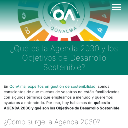
Skip
to
content
¿Qué es la Agenda 2030 y los
Objetivos de Desarrollo
Sostenible?
En
QonAlma, expertos en gestión de sostenibilidad
, somos
conscientes de que muchos de vosotros no estáis familiarizados
con algunos términos que empleamos a menudo y queremos
ayudaros a entenderlo. Por eso, hoy hablamos de
qué es la
AGENDA 2030 y qué son los Objetivos de Desarrollo Sostenible.
¿Cómo surge la Agenda 2030?